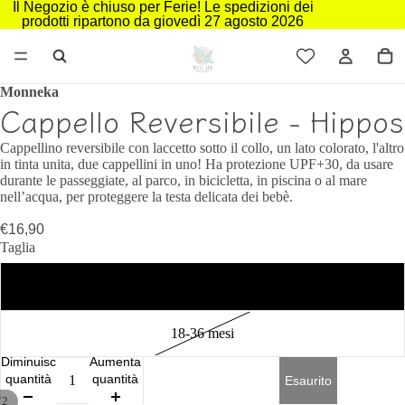
Il Negozio è chiuso per Ferie! Le spedizioni dei
prodotti ripartono da giovedì 27 agosto 2026
Monneka
Cappello Reversibile - Hippos
Cappellino reversibile con laccetto sotto il collo, un lato colorato, l'altro
in tinta unita, due cappellini in uno! Ha protezione UPF+30, da usare
durante le passeggiate, al parco, in bicicletta, in piscina o al mare
nell’acqua, per proteggere la testa delicata dei bebè.
€16,90
Taglia
6-18 mesi
18-36 mesi
Diminuisci
Aumenta
quantità
quantità
Esaurito
/
2