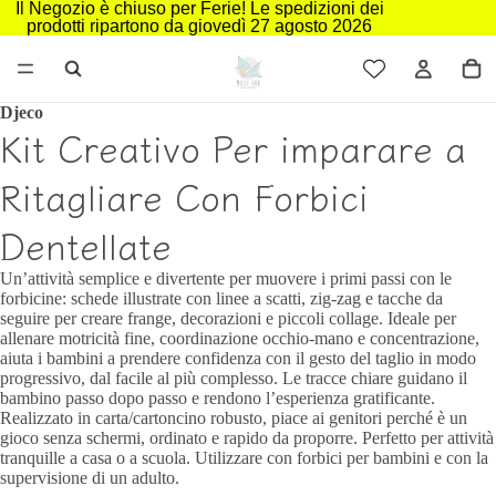
Il Negozio è chiuso per Ferie! Le spedizioni dei
prodotti ripartono da giovedì 27 agosto 2026
Djeco
Kit Creativo Per imparare a
Ritagliare Con Forbici
Dentellate
Un’attività semplice e divertente per muovere i primi passi con le
forbicine: schede illustrate con linee a scatti, zig‑zag e tacche da
seguire per creare frange, decorazioni e piccoli collage. Ideale per
allenare motricità fine, coordinazione occhio‑mano e concentrazione,
aiuta i bambini a prendere confidenza con il gesto del taglio in modo
progressivo, dal facile al più complesso. Le tracce chiare guidano il
bambino passo dopo passo e rendono l’esperienza gratificante.
Realizzato in carta/cartoncino robusto, piace ai genitori perché è un
gioco senza schermi, ordinato e rapido da proporre. Perfetto per attività
tranquille a casa o a scuola. Utilizzare con forbici per bambini e con la
supervisione di un adulto.