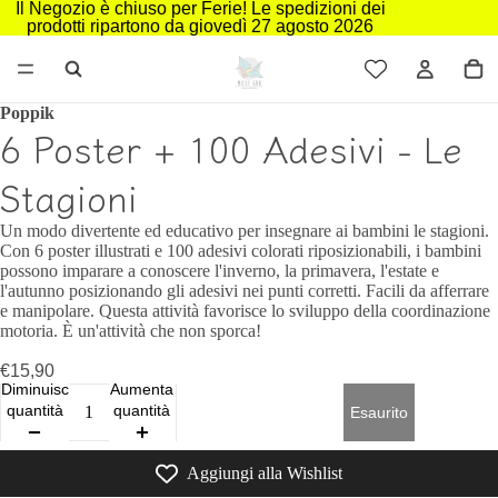
Il Negozio è chiuso per Ferie! Le spedizioni dei
prodotti ripartono da giovedì 27 agosto 2026
Poppik
6 Poster + 100 Adesivi - Le
Stagioni
Un modo divertente ed educativo per insegnare ai bambini le stagioni.
Con 6 poster illustrati e 100 adesivi colorati riposizionabili, i bambini
possono imparare a conoscere l'inverno, la primavera, l'estate e
l'autunno posizionando gli adesivi nei punti corretti. Facili da afferrare
e manipolare. Questa attività favorisce lo sviluppo della coordinazione
motoria. È un'attività che non sporca!
€15,90
Diminuisci
Aumenta
quantità
quantità
Esaurito
Aggiungi alla Wishlist