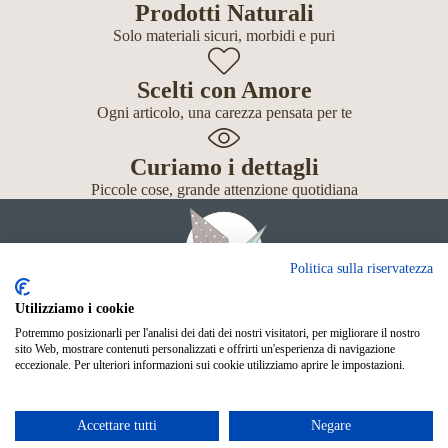
Prodotti Naturali
Solo materiali sicuri, morbidi e puri
Scelti con Amore
Ogni articolo, una carezza pensata per te
Curiamo i dettagli
Piccole cose, grande attenzione quotidiana
Politica sulla riservatezza
Utilizziamo i cookie
Potremmo posizionarli per l'analisi dei dati dei nostri visitatori, per migliorare il nostro
Giochi
sito Web, mostrare contenuti personalizzati e offrirti un'esperienza di navigazione
Neonato
eccezionale. Per ulteriori informazioni sui cookie utilizziamo aprire le impostazioni.
Accessori
Scuola
Shop Online
Accettare tutti
Negare
© Mille Gru di Sofia Calore. P.IVA 05033240283