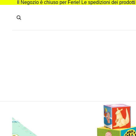
Il Negozio è chiuso per Ferie! Le spedizioni dei prodott