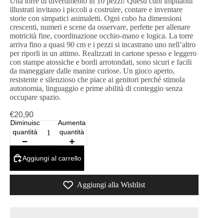
Una torre di divertimento in 10 pezzi! Questi cubi impilabili
illustrati invitano i piccoli a costruire, contare e inventare
storie con simpatici animaletti. Ogni cubo ha dimensioni
crescenti, numeri e scene da osservare, perfette per allenare
motricità fine, coordinazione occhio‑mano e logica. La torre
arriva fino a quasi 90 cm e i pezzi si incastrano uno nell’altro
per riporli in un attimo. Realizzati in cartone spesso e leggero
con stampe atossiche e bordi arrotondati, sono sicuri e facili
da maneggiare dalle manine curiose. Un gioco aperto,
resistente e silenzioso che piace ai genitori perché stimola
autonomia, linguaggio e prime abilità di conteggio senza
occupare spazio.
€20,90
Diminuisci
Aumenta
quantità
quantità
Aggiungi al carrello
Aggiungi alla Wishlist