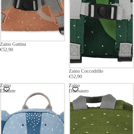
Zaino Gattina
€52,90
ESAURITO
Zaino Coccodrillo
€52,90
Zaino
Zaino
Elefante
Dinosauro