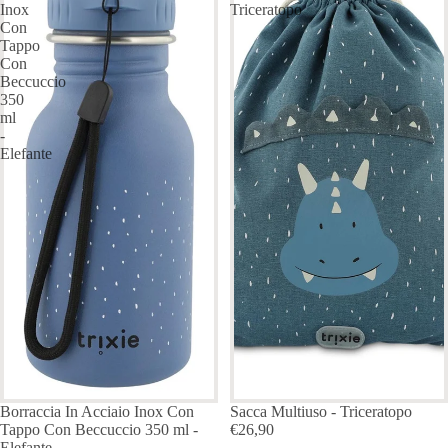
Inox
Triceratopo
Con
Tappo
Con
Beccuccio
350
ml
-
Elefante
Borraccia In Acciaio Inox Con
Sacca Multiuso - Triceratopo
Tappo Con Beccuccio 350 ml -
€26,90
Elefante