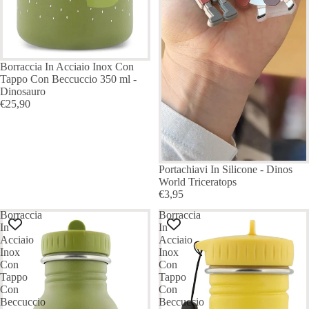
Borraccia In Acciaio Inox Con
Tappo Con Beccuccio 350 ml -
Dinosauro
€25,90
Portachiavi In Silicone - Dinos
World Triceratops
€3,95
Borraccia
Borraccia
In
In
Acciaio
Acciaio
Inox
Inox
Con
Con
Tappo
Tappo
Con
Con
Beccuccio
Beccuccio