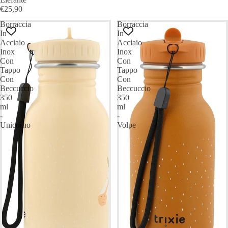
€25,90
Borraccia
Borraccia
In
In
Acciaio
Acciaio
Inox
Inox
Con
Con
Tappo
Tappo
Con
Con
Beccuccio
Beccuccio
350
350
ml
ml
-
-
Unicorno
Volpe