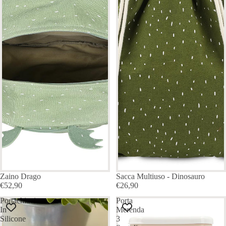
ESAURITO
Zaino Drago
Sacca Multiuso - Dinosauro
€52,90
€26,90
Portachiavi
Porta
In
Merenda
Silicone
3