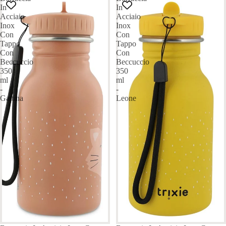
In
In
Acciaio
Acciaio
Inox
Inox
Con
Con
Tappo
Tappo
Con
Con
Beccuccio
Beccuccio
350
350
ml
ml
-
-
Gattina
Leone