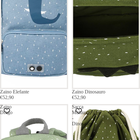
Zaino Elefante
Zaino Dinosauro
€52,90
€52,90
Zaino
Sacca
Drago
Multiuso
-
Dinosauro