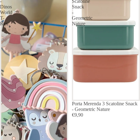
-
Scatoline
Dinos
Snack
World
-
T-
Geometric
Rex
Nature
ESAURITO
Porta Merenda 3 Scatoline Snack
- Geometric Nature
€9,90