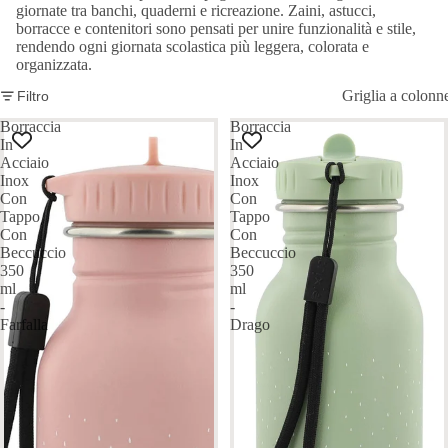
giornate tra banchi, quaderni e ricreazione. Zaini, astucci,
borracce e contenitori sono pensati per unire funzionalità e stile,
rendendo ogni giornata scolastica più leggera, colorata e
organizzata.
Griglia a colonn
Filtro
Borraccia
Borraccia
In
In
Acciaio
Acciaio
Inox
Inox
Con
Con
Tappo
Tappo
Con
Con
Beccuccio
Beccuccio
350
350
ml
ml
-
-
Farfalla
Drago