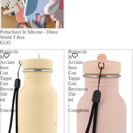
Portachiavi In Silicone - Dinos
World T-Rex
€3,95
Borraccia
Borraccia
In
In
Acciaio
Acciaio
Inox
Inox
Con
Con
Tappo
Tappo
Con
Con
Beccuccio
Beccuccio
500
350
ml
ml
-
-
Unicorno
Coniglietta