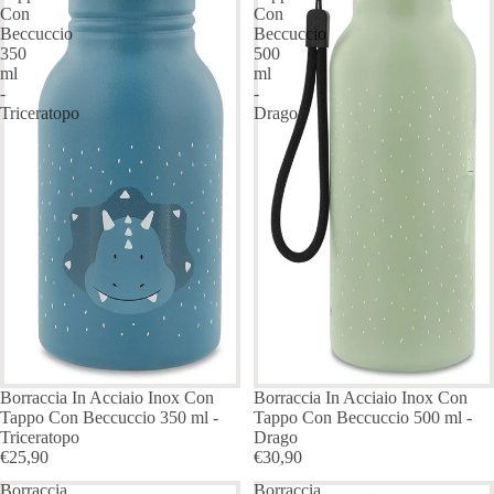
Con
Con
Beccuccio
Beccuccio
350
500
ml
ml
-
-
Triceratopo
Drago
Borraccia In Acciaio Inox Con
Borraccia In Acciaio Inox Con
Tappo Con Beccuccio 350 ml -
Tappo Con Beccuccio 500 ml -
Triceratopo
Drago
€25,90
€30,90
Borraccia
Borraccia