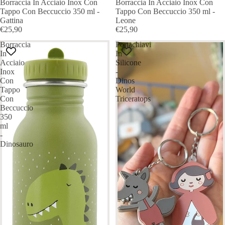
Borraccia In Acciaio Inox Con
Borraccia In Acciaio Inox Con
Tappo Con Beccuccio 350 ml -
Tappo Con Beccuccio 350 ml -
Gattina
Leone
€25,90
€25,90
Borraccia
Portachiavi
In
In
Acciaio
Silicone
Inox
-
Con
Dinos
Tappo
World
Con
Triceratops
Beccuccio
350
ml
-
Dinosauro