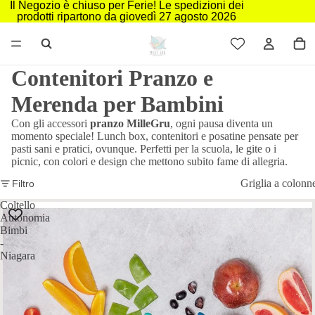
Il Negozio è chiuso per Ferie! Le spedizioni dei
prodotti ripartono da giovedì 27 agosto 2026
Contenitori Pranzo e
Merenda per Bambini
Con gli accessori
pranzo MilleGru
, ogni pausa diventa un
momento speciale! Lunch box, contenitori e posatine pensate per
pasti sani e pratici, ovunque. Perfetti per la scuola, le gite o i
picnic, con colori e design che mettono subito fame di allegria.
Griglia a colonn
Filtro
Coltello
Autonomia
Bimbi
-
Niagara