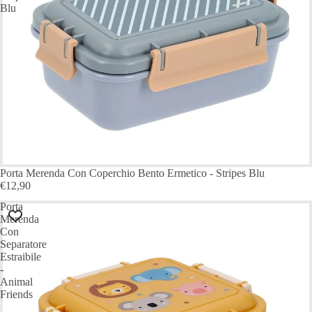
Blu
ESAURITO
Porta Merenda Con Coperchio Bento Ermetico - Stripes Blu
€12,90
Porta
Merenda
Con
Separatore
Estraibile
-
Animal
Friends