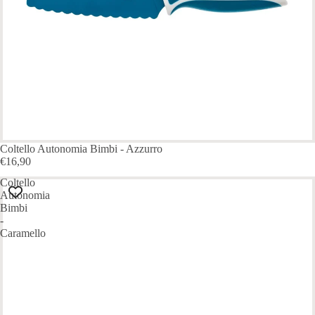
ESAURITO
Coltello Autonomia Bimbi - Azzurro
€16,90
Coltello
Autonomia
Bimbi
-
Caramello