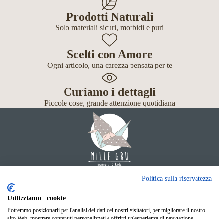
Prodotti Naturali
Solo materiali sicuri, morbidi e puri
Scelti con Amore
Ogni articolo, una carezza pensata per te
Curiamo i dettagli
Piccole cose, grande attenzione quotidiana
Giochi
Politica sulla riservatezza
Neonato
Accessori
Utilizziamo i cookie
Scuola
Potremmo posizionarli per l'analisi dei dati dei nostri visitatori, per migliorare il nostro
Shop Online
sito Web, mostrare contenuti personalizzati e offrirti un'esperienza di navigazione