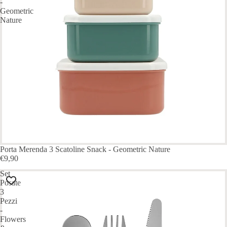
-
Geometric
Nature
ESAURITO
Porta Merenda 3 Scatoline Snack - Geometric Nature
€9,90
Set
Posate
3
Pezzi
-
Flowers