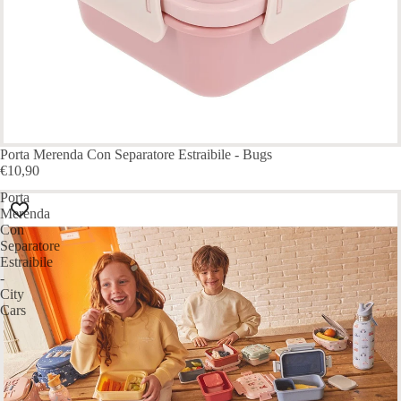
ESAURITO
Porta Merenda Con Separatore Estraibile - Bugs
€10,90
Porta
Merenda
Con
Separatore
Estraibile
-
City
Cars