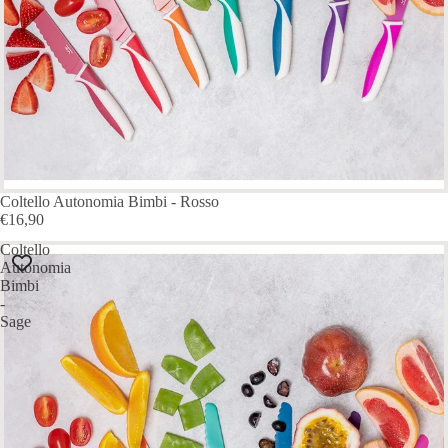
ESAURITO
Coltello Autonomia Bimbi - Rosso
€16,90
Coltello
Autonomia
Bimbi
-
Sage