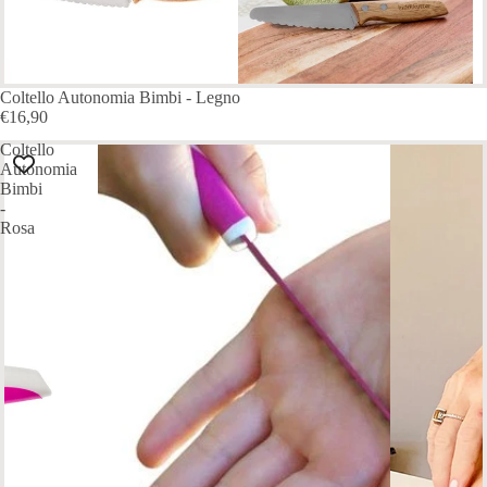
ESAURITO
Coltello Autonomia Bimbi - Legno
€16,90
Coltello
Autonomia
Bimbi
-
Rosa