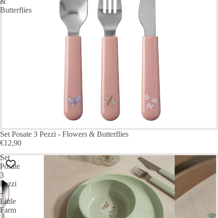
&
Butterflies
Set Posate 3 Pezzi - Flowers & Butterflies
€12,90
Set
Posate
3
Pezzi
-
Little
Farm