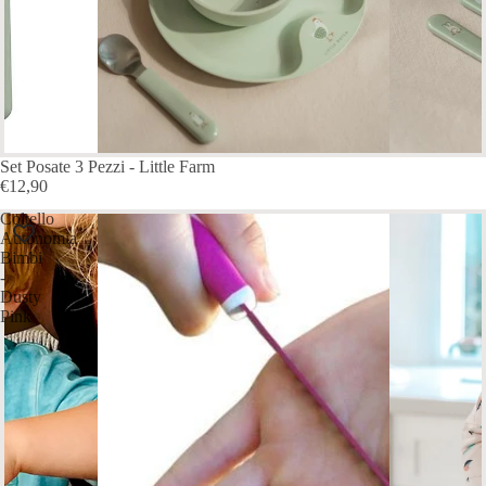
Set Posate 3 Pezzi - Little Farm
€12,90
Coltello
Autonomia
Bimbi
-
Dusty
Pink