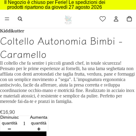
Il Negozio è chiuso per Ferie! Le spedizioni dei
prodotti ripartono da giovedì 27 agosto 2026
Kiddikutter
Coltello Autonomia Bimbi -
Caramello
Il coltello che fa sentire i piccoli grandi chef, in totale sicurezza!
Pensato per le prime esperienze ai fornelli, ha una lama seghettata non
affilata con denti arrotondati che taglia frutta, verdura, pane e formaggi
con un semplice movimento a "sega". L’impugnatura ergonomica
antiscivolo, facile da afferrare, aiuta la presa corretta e sviluppa
coordinazione occhio‑mano e motricità fine. Realizzato in acciaio inox
e materiali atossici, è resistente e semplice da pulire. Perfetto per
merende fai‑da‑te e pranzi in famiglia.
€16,90
Diminuisci
Aumenta
quantità
quantità