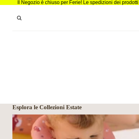
Il Negozio è chiuso per Ferie! Le spedizioni dei prodott
Esplora le Collezioni Estate
Mare