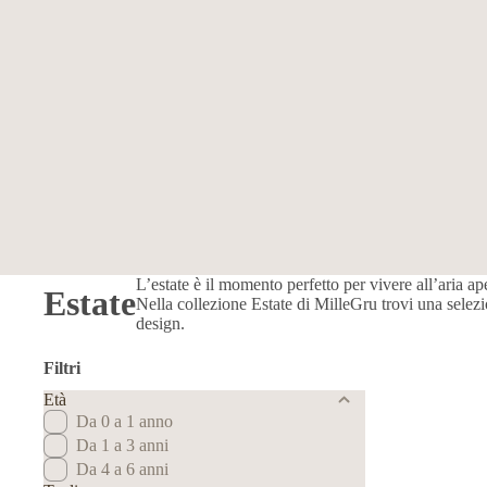
L’estate è il momento perfetto per vivere all’aria a
Estate
Nella collezione Estate di MilleGru trovi una selez
design.
Filtri
Età
Da 0 a 1 anno
Da 1 a 3 anni
Da 4 a 6 anni