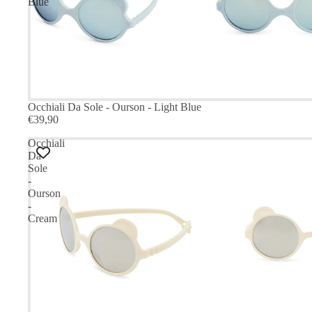
Blue
Occhiali Da Sole - Ourson - Light Blue
€39,90
Occhiali
Da
Sole
-
Ourson
-
Cream