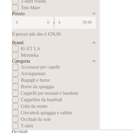
T-shirt Nuoto
Telo Mare
Prezzo
€
a
€
Il prezzo più alto è €39,90
Brand
Ki ET LA
Monneka
Categoria
Accessori per capelli
Asciugamani
Bagagli e borse
Borse da spiaggia
Cappelli per neonati e bambini
Cappellini da baseball
Gilet da nuoto
Giocattoli spiaggia e sabbia
Occhiali da sole
T-shirt
Occhiali