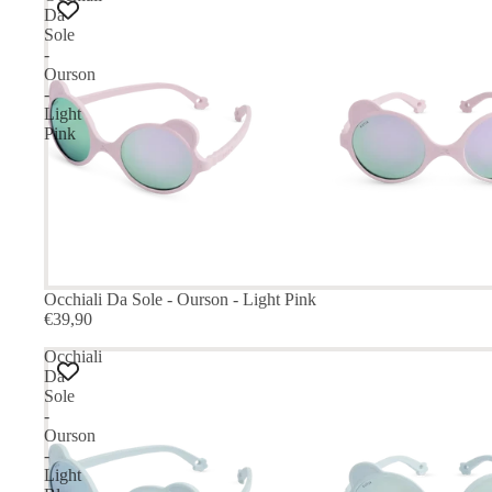
Da
Sole
-
Ourson
-
Light
Pink
Occhiali Da Sole - Ourson - Light Pink
€39,90
Occhiali
Da
Sole
-
Ourson
-
Light