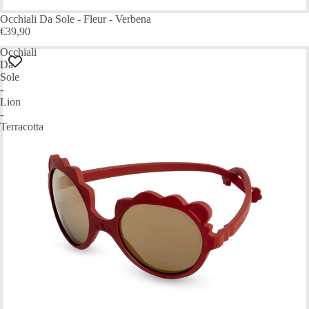
Occhiali Da Sole - Fleur - Verbena
€39,90
Occhiali
Da
Sole
-
Lion
-
Terracotta