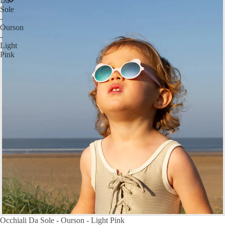
Da
Sole
-
Ourson
-
Light
Pink
Occhiali Da Sole - Ourson - Light Pink