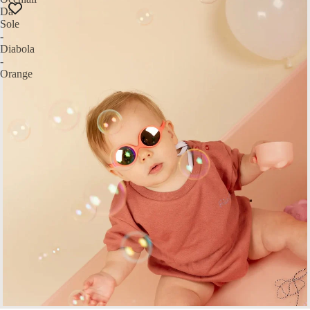
Da
Sole
-
Diabola
-
Orange