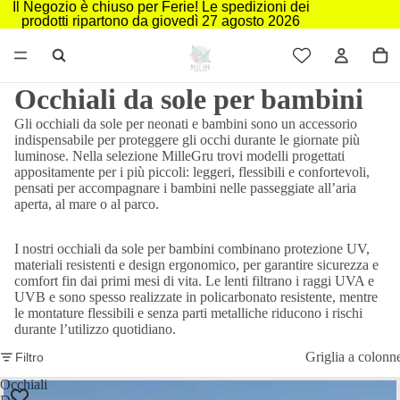
Il Negozio è chiuso per Ferie! Le spedizioni dei
prodotti ripartono da giovedì 27 agosto 2026
Occhiali da sole per bambini
Gli occhiali da sole per neonati e bambini sono un accessorio
indispensabile per proteggere gli occhi durante le giornate più
luminose. Nella selezione MilleGru trovi modelli progettati
appositamente per i più piccoli: leggeri, flessibili e confortevoli,
pensati per accompagnare i bambini nelle passeggiate all’aria
aperta, al mare o al parco.
I nostri occhiali da sole per bambini combinano protezione UV,
materiali resistenti e design ergonomico, per garantire sicurezza e
comfort fin dai primi mesi di vita. Le lenti filtrano i raggi UVA e
UVB e sono spesso realizzate in policarbonato resistente, mentre
le montature flessibili e senza parti metalliche riducono i rischi
durante l’utilizzo quotidiano.
Griglia a colonn
Filtro
Occhiali