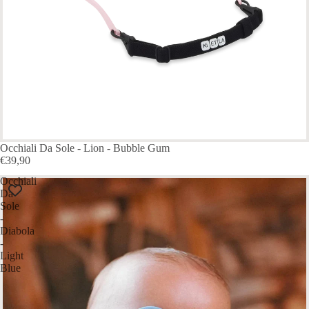
Occhiali Da Sole - Lion - Bubble Gum
€39,90
Occhiali
Da
Sole
-
Diabola
-
Light
Blue