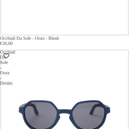
Occhiali Da Sole - Oozz - Blush
€30,00
Occhiali
Da
Sole
-
Oozz
-
Denim