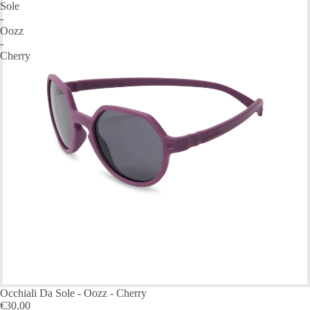
Sole
-
Oozz
-
Cherry
ESAURITO
Occhiali Da Sole - Oozz - Cherry
€30,00