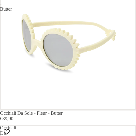
-
Butter
ESAURITO
Occhiali Da Sole - Fleur - Butter
€39,90
Occhiali
Da