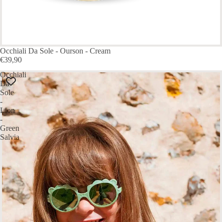
Occhiali Da Sole - Ourson - Cream
€39,90
Occhiali
Da
Sole
-
Lion
-
Green
Salvia