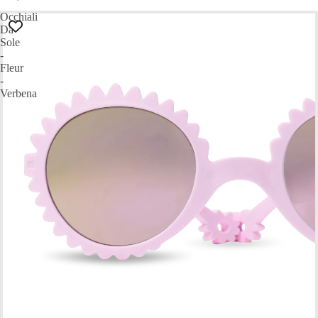
Occhiali
Da
Sole
-
Fleur
-
Verbena