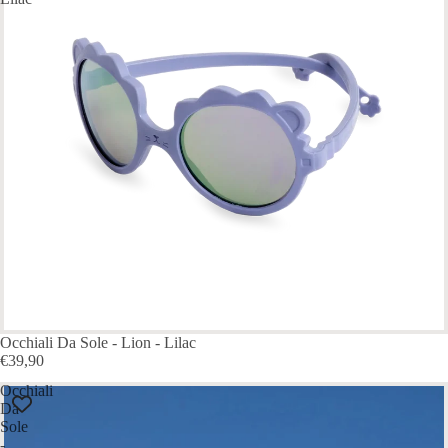
ESAURITO
Occhiali Da Sole - Lion - Lilac
€39,90
Occhiali
Da
Sole
-