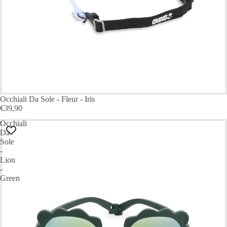
Occhiali Da Sole - Fleur - Iris
€39,90
Occhiali
Da
Sole
-
Lion
-
Green