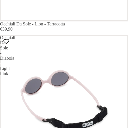
ESAURITO
Occhiali Da Sole - Lion - Terracotta
€39,90
Occhiali
Da
Sole
-
Diabola
-
Light
Pink