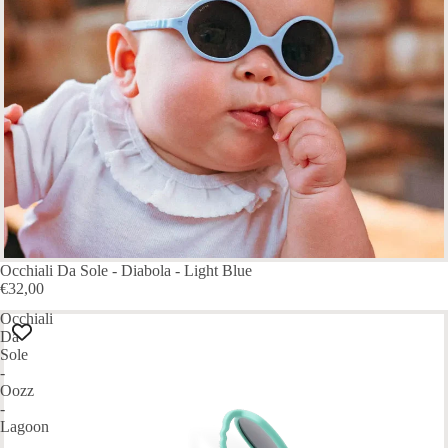
ESAURITO
Occhiali Da Sole - Diabola - Light Blue
€32,00
Occhiali
Da
Sole
-
Oozz
-
Lagoon