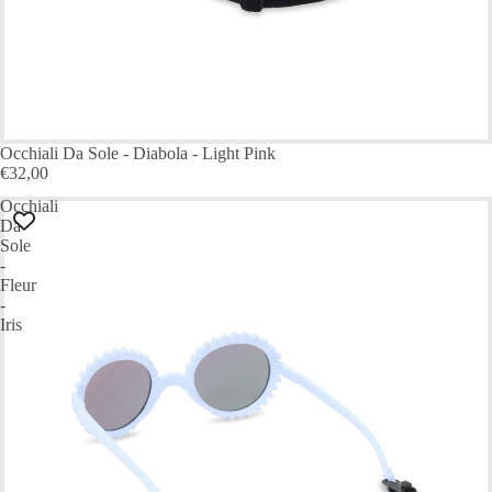
ESAURITO
Occhiali Da Sole - Diabola - Light Pink
€32,00
Occhiali
Da
Sole
-
Fleur
-
Iris