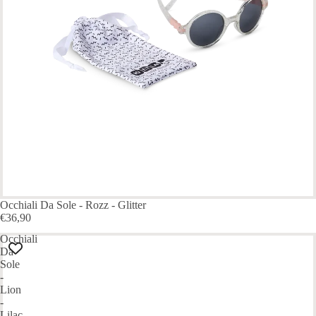
ESAURITO
Occhiali Da Sole - Rozz - Glitter
€36,90
Occhiali
Da
Sole
-
Lion
-
Lilac