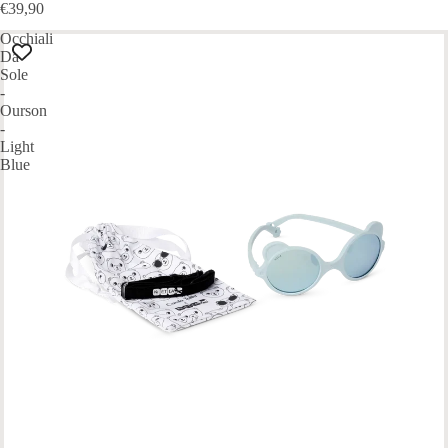
€39,90
Occhiali
Da
Sole
-
Ourson
-
Light
Blue