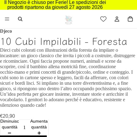
Il Negozio è chiuso per Ferie! Le spedizioni dei
prodotti ripartono da giovedì 27 agosto 2026
Djeco
10 Cubi Impilabili - Foresta
Dieci cubi colorati con illustrazioni della foresta da impilare o
incastrare: un gioco classico che invita i piccoli a costruire, distruggere
e ricominciare. Ogni faccia propone numeri, animali e scene da
scoprire, così il bambino allena motricità fine, coordinazione
occhio‑mano e primi concetti di grande/piccolo, ordine e conteggio. I
cubi sono in cartone spesso e leggero, facili da afferrare, con colori
sicuri e bordi lisci. Si impilano in una torre divertentissima e, a fine
gioco, si ripongono uno dentro l’altro occupando pochissimo spazio.
Un’idea perfetta per giocare insieme, inventare storie e arricchire il
vocabolario. I genitori lo adorano perché è educativo, resistente e
silenzioso quando cade!
€20,90
Diminuisci
Aumenta
quantità
quantità