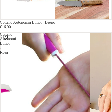
ESAURITO
Coltello Autonomia Bimbi - Legno
€16,90
Coltello
Autonomia
Bimbi
-
Rosa