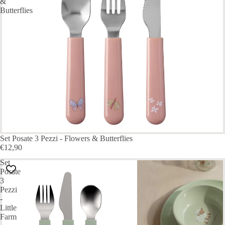
&
Butterflies
Set Posate 3 Pezzi - Flowers & Butterflies
€12,90
Set
Posate
3
Pezzi
-
Little
Farm