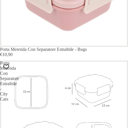
ESAURITO
Porta Merenda Con Separatore Estraibile - Bugs
€10,90
Porta
Merenda
Con
Separatore
Estraibile
-
City
Cars