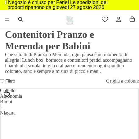
Il Negozio è chiuso per Ferie! Le spedizioni dei
prodotti ripartono da giovedì 27 agosto 2026
Contenitori Pranzo e
Merenda per Babini
Che si tratti di Pranzo o Merenda, ogni pausa è un momento di
allegria! Lunch box, borracce e contenitori pratici accompagnano
i bambini a scuola, in gita o al parco, rendendo ogni spuntino
colorato, sano e sempre a misura di piccole mani.
Griglia a colonn
Filtro
Coltello
Autonomia
Bimbi
-
Niagara