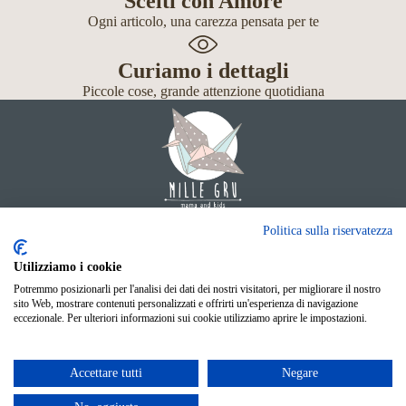
Scelti con Amore
Ogni articolo, una carezza pensata per te
Curiamo i dettagli
Piccole cose, grande attenzione quotidiana
Giochi
Politica sulla riservatezza
Neonato
Accessori
Utilizziamo i cookie
Scuola
Potremmo posizionarli per l'analisi dei dati dei nostri visitatori, per migliorare il nostro
Shop Online
sito Web, mostrare contenuti personalizzati e offrirti un'esperienza di navigazione
© Mille Gru di Sofia Calore. P.IVA 05033240283
eccezionale. Per ulteriori informazioni sui cookie utilizziamo aprire le impostazioni.
Metodi di pagamento
Facebook
Instagram
Accettare tutti
Negare