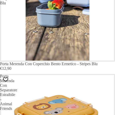
Blu
ESAURITO
Porta Merenda Con Coperchio Bento Ermetico - Stripes Blu
€12,90
Porta
Merenda
Con
Separatore
Estraibile
-
Animal
Friends