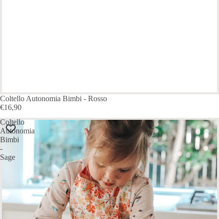
ESAURITO
Coltello Autonomia Bimbi - Rosso
€16,90
Coltello
Autonomia
Bimbi
-
Sage