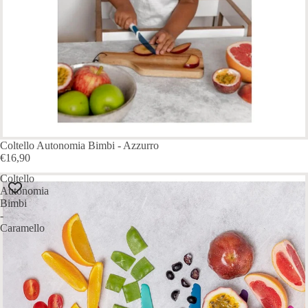
ESAURITO
Coltello Autonomia Bimbi - Azzurro
€16,90
Coltello
Autonomia
Bimbi
-
Caramello