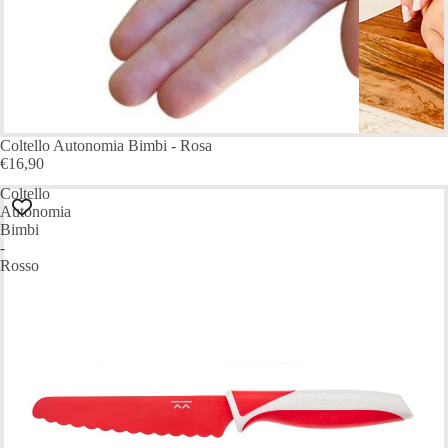
ESAURITO
Coltello Autonomia Bimbi - Rosa
€16,90
Coltello
Autonomia
Bimbi
-
Rosso