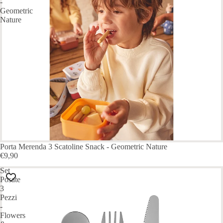
-
Geometric
Nature
ESAURITO
Porta Merenda 3 Scatoline Snack - Geometric Nature
€9,90
Set
Posate
3
Pezzi
-
Flowers