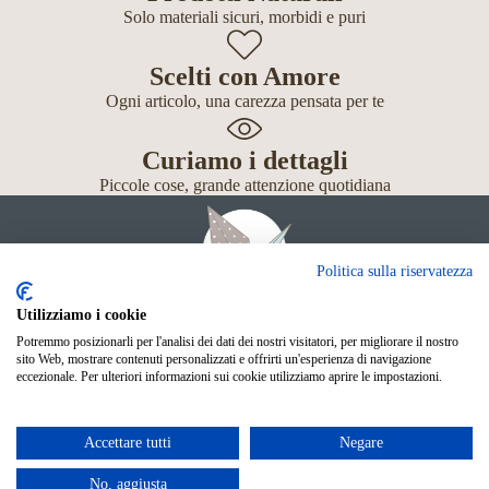
Solo materiali sicuri, morbidi e puri
Scelti con Amore
Ogni articolo, una carezza pensata per te
Curiamo i dettagli
Piccole cose, grande attenzione quotidiana
Politica sulla riservatezza
Utilizziamo i cookie
Potremmo posizionarli per l'analisi dei dati dei nostri visitatori, per migliorare il nostro
Giochi
sito Web, mostrare contenuti personalizzati e offrirti un'esperienza di navigazione
Neonato
eccezionale. Per ulteriori informazioni sui cookie utilizziamo aprire le impostazioni.
Accessori
Scuola
Shop Online
Accettare tutti
Negare
© Mille Gru di Sofia Calore. P.IVA 05033240283
Metodi di pagamento
No, aggiusta