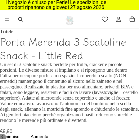
Il Negozio è chiuso per Ferie! Le spedizioni dei
prodotti ripartono da giovedì 27 agosto 2026
Tutete
Porta Merenda 3 Scatoline
Snack - Little Red
Un set di 3 scatoline snack perfette per frutta, cracker e piccole
porzioni. Le diverse misure si impilano e si ripongono una dentro
l’altra per occupare pochissimo spazio. I coperchi a scatto (NON
ermetici) mantengono il contenuto al sicuro nello zainetto e nel
passeggino. Realizzate in plastica per uso alimentare, prive di BPA e
ftalati, sono leggere, resistenti e facili da lavare (lavastoviglie – cestello
superiore). Adatte al microonde senza coperchio e anche al freezer.
Valore educativo: favoriscono l’autonomia del bambino nella scelta
degli snack, allenano la motricità fine aprendo e chiudendo le scatoline.
Ai genitori piacciono perché organizzano i pasti, riducono sprechi e
rendono le merende più ordinate e divertenti.
€9,90
Diminuisci
Aumenta
/
6