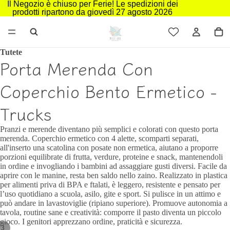
Il Negozio è chiuso per Ferie! Le spedizioni dei
prodotti ripartono da giovedì 27 agosto 2026
Tutete
Porta Merenda Con
Coperchio Bento Ermetico -
Trucks
Pranzi e merende diventano più semplici e colorati con questo porta
merenda. Coperchio ermetico con 4 alette, scomparti separati,
all'inserto una scatolina con posate non ermetica, aiutano a proporre
porzioni equilibrate di frutta, verdure, proteine e snack, mantenendoli
in ordine e invogliando i bambini ad assaggiare gusti diversi. Facile da
aprire con le manine, resta ben saldo nello zaino. Realizzato in plastica
per alimenti priva di BPA e ftalati, è leggero, resistente e pensato per
l’uso quotidiano a scuola, asilo, gite e sport. Si pulisce in un attimo e
può andare in lavastoviglie (ripiano superiore). Promuove autonomia a
tavola, routine sane e creatività: comporre il pasto diventa un piccolo
gioco. I genitori apprezzano ordine, praticità e sicurezza.
/
3