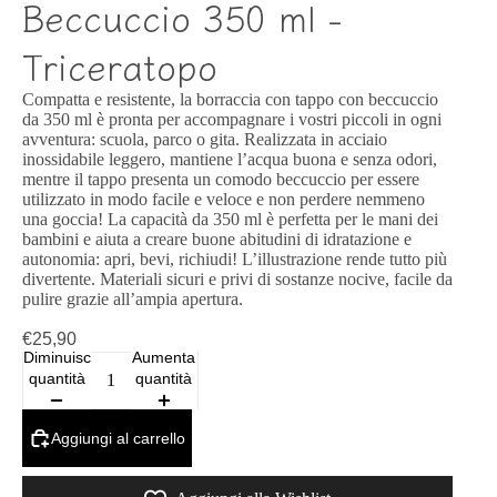
Beccuccio 350 ml -
Triceratopo
Compatta e resistente, la borraccia con tappo con beccuccio
da 350 ml è pronta per accompagnare i vostri piccoli in ogni
avventura: scuola, parco o gita. Realizzata in acciaio
inossidabile leggero, mantiene l’acqua buona e senza odori,
mentre il tappo presenta un comodo beccuccio per essere
utilizzato in modo facile e veloce e non perdere nemmeno
una goccia! La capacità da 350 ml è perfetta per le mani dei
bambini e aiuta a creare buone abitudini di idratazione e
autonomia: apri, bevi, richiudi! L’illustrazione rende tutto più
divertente. Materiali sicuri e privi di sostanze nocive, facile da
pulire grazie all’ampia apertura.
€25,90
Diminuisci
Aumenta
quantità
quantità
Aggiungi al carrello