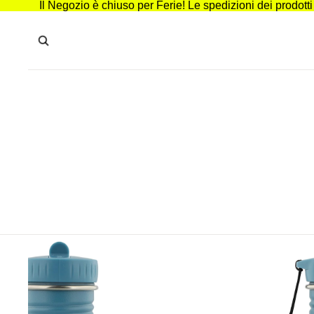
Il Negozio è chiuso per Ferie! Le spedizioni dei prodott