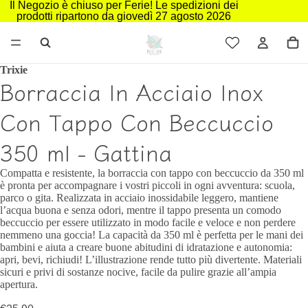
Il Negozio è chiuso per Ferie! Le spedizioni dei
prodotti ripartono da giovedì 27 agosto 2026
Trixie
Borraccia In Acciaio Inox
Con Tappo Con Beccuccio
350 ml - Gattina
Compatta e resistente, la borraccia con tappo con beccuccio da 350 ml
è pronta per accompagnare i vostri piccoli in ogni avventura: scuola,
parco o gita. Realizzata in acciaio inossidabile leggero, mantiene
l’acqua buona e senza odori, mentre il tappo presenta un comodo
beccuccio per essere utilizzato in modo facile e veloce e non perdere
nemmeno una goccia! La capacità da 350 ml è perfetta per le mani dei
bambini e aiuta a creare buone abitudini di idratazione e autonomia:
apri, bevi, richiudi! L’illustrazione rende tutto più divertente. Materiali
sicuri e privi di sostanze nocive, facile da pulire grazie all’ampia
apertura.