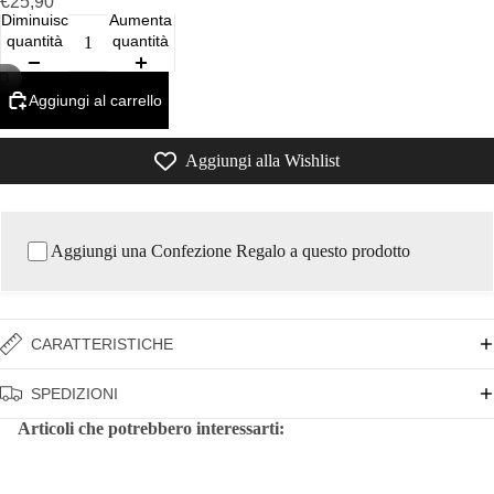
€25,90
Diminuisci
Aumenta
quantità
quantità
/
3
Aggiungi al carrello
Aggiungi alla Wishlist
Aggiungi una Confezione Regalo a questo prodotto
CARATTERISTICHE
SPEDIZIONI
Articoli che potrebbero interessarti: