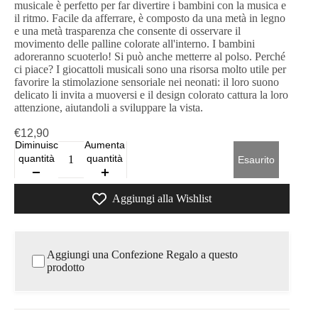
musicale è perfetto per far divertire i bambini con la musica e
il ritmo. Facile da afferrare, è composto da una metà in legno
e una metà trasparenza che consente di osservare il
movimento delle palline colorate all'interno. I bambini
adoreranno scuoterlo! Si può anche metterre al polso. Perché
ci piace? I giocattoli musicali sono una risorsa molto utile per
favorire la stimolazione sensoriale nei neonati: il loro suono
delicato li invita a muoversi e il design colorato cattura la loro
attenzione, aiutandoli a sviluppare la vista.
€12,90
Diminuisci
Aumenta
quantità
quantità
Esaurito
Aggiungi alla Wishlist
Aggiungi una Confezione Regalo a questo
prodotto