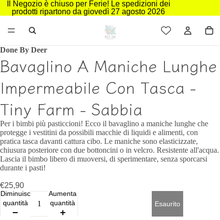
Il Negozio è chiuso per Ferie! Le spedizioni dei
prodotti ripartono da giovedì 27 agosto 2026
Done By Deer
Bavaglino A Maniche Lunghe
Impermeabile Con Tasca -
Tiny Farm - Sabbia
Per i bimbi più pasticcioni! Ecco il bavaglino a maniche lunghe che
protegge i vestitini da possibili macchie di liquidi e alimenti, con
pratica tasca davanti cattura cibo. Le maniche sono elasticizzate,
chiusura posteriore con due bottoncini o in velcro. Resistente all'acqua.
Lascia il bimbo libero di muoversi, di sperimentare, senza sporcarsi
durante i pasti!
€25,90
Diminuisci
Aumenta
quantità
quantità
Esaurito