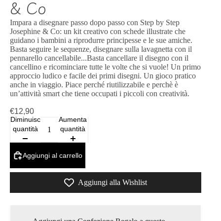
& Co
Impara a disegnare passo dopo passo con Step by Step
Josephine & Co: un kit creativo con schede illustrate che
guidano i bambini a riprodurre principesse e le sue amiche.
Basta seguire le sequenze, disegnare sulla lavagnetta con il
pennarello cancellabile...Basta cancellare il disegno con il
cancellino e ricominciare tutte le volte che si vuole! Un primo
approccio ludico e facile dei primi disegni. Un gioco pratico
anche in viaggio. Piace perché riutilizzabile e perchè è
un’attività smart che tiene occupati i piccoli con creatività.
€12,90
Diminuisci
Aumenta
quantità
quantità
Aggiungi al carrello
Aggiungi alla Wishlist