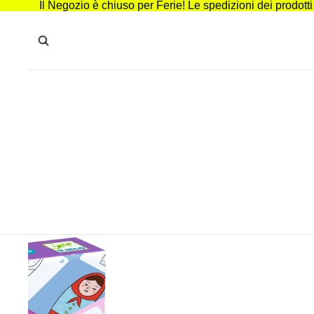
Il Negozio è chiuso per Ferie! Le spedizioni dei prodott