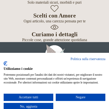
Solo materiali sicuri, morbidi e puri
Scelti con Amore
Ogni articolo, una carezza pensata per te
Curiamo i dettagli
Piccole cose, grande attenzione quotidiana
Politica sulla riservatezza
Utilizziamo i cookie
Potremmo posizionarli per l'analisi dei dati dei nostri visitatori, per migliorare il nostro
Giochi
sito Web, mostrare contenuti personalizzati e offrirti un'esperienza di navigazione
Neonato
eccezionale. Per ulteriori informazioni sui cookie utilizziamo aprire le impostazioni.
Accessori
Scuola
Shop Online
Accettare tutti
Negare
© Mille Gru di Sofia Calore. P.IVA 05033240283
Metodi di pagamento
No, aggiusta