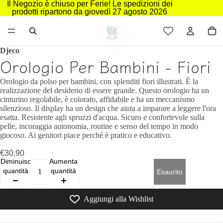
Il Negozio è chiuso per Ferie! Le spedizioni dei
prodotti ripartono da giovedì 27 agosto 2026
Djeco
Orologio Per Bambini - Fiori
Orologio da polso per bambini, con splenditi fiori illustrati. È la
realizzazione del desiderio di essere grande. Questo orologio ha un
cinturino regolabile, è colorato, affidabile e ha un meccanismo
silenzioso. Il display ha un design che aiuta a imparare a leggere l'ora
esatta. Resistente agli spruzzi d'acqua. Sicuro e confortevole sulla
pelle, incoraggia autonomia, routine e senso del tempo in modo
giocoso. Ai genitori piace perché è pratico e educativo.
€30,90
Diminuisci
Aumenta
quantità
quantità
Esaurito
Aggiungi alla Wishlist