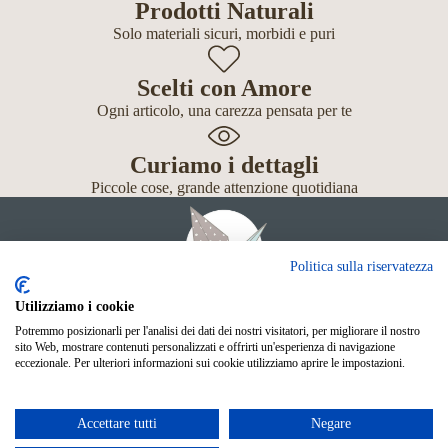
Prodotti Naturali
Solo materiali sicuri, morbidi e puri
Scelti con Amore
Ogni articolo, una carezza pensata per te
Curiamo i dettagli
Piccole cose, grande attenzione quotidiana
Politica sulla riservatezza
Utilizziamo i cookie
Potremmo posizionarli per l'analisi dei dati dei nostri visitatori, per migliorare il nostro
Giochi
sito Web, mostrare contenuti personalizzati e offrirti un'esperienza di navigazione
Neonato
eccezionale. Per ulteriori informazioni sui cookie utilizziamo aprire le impostazioni.
Accessori
Scuola
Shop Online
Accettare tutti
Negare
© Mille Gru di Sofia Calore. P.IVA 05033240283
Metodi di pagamento