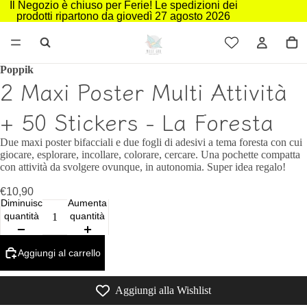
Il Negozio è chiuso per Ferie! Le spedizioni dei
prodotti ripartono da giovedì 27 agosto 2026
Poppik
2 Maxi Poster Multi Attività
+ 50 Stickers - La Foresta
Due maxi poster bifacciali e due fogli di adesivi a tema foresta con cui
giocare, esplorare, incollare, colorare, cercare. Una pochette compatta
con attività da svolgere ovunque, in autonomia. Super idea regalo!
€10,90
Diminuisci
Aumenta
quantità
quantità
Aggiungi al carrello
Aggiungi alla Wishlist