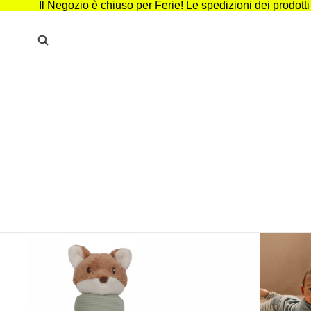
Il Negozio è chiuso per Ferie! Le spedizioni dei prodott