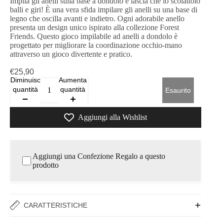
Impila gli anelli sulla base a dondolo e lascia che lo scoiattolo
balli e giri! È una vera sfida impilare gli anelli su una base di
legno che oscilla avanti e indietro. Ogni adorabile anello
presenta un design unico ispirato alla collezione Forest
Friends. Questo gioco impilabile ad anelli a dondolo è
progettato per migliorare la coordinazione occhio-mano
attraverso un gioco divertente e pratico.
€25,90
Diminuisci
Aumenta
quantità
quantità
Esaurito
Aggiungi alla Wishlist
Aggiungi una Confezione Regalo a questo
prodotto
CARATTERISTICHE