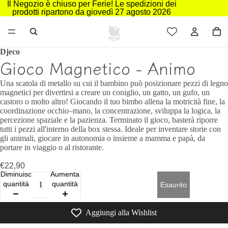
Il Negozio è chiuso per Ferie! Le spedizioni dei
prodotti ripartono da giovedì 27 agosto 2026
Djeco
Gioco Magnetico - Animo
Una scatola di metallo su cui il bambino può posizionare pezzi di legno
magnetici per divertirsi a creare un coniglio, un gatto, un gufo, un
castoro o molto altro! Giocando il tuo bimbo allena la motricità fine, la
coordinazione occhio–mano, la concentrazione, sviluppa la logica, la
percezione spaziale e la pazienza. Terminato il gioco, basterà riporre
tutti i pezzi all'interno della box stessa. Ideale per inventare storie con
gli animali, giocare in autonomia o insieme a mamma e papà, da
portare in viaggio o al ristorante.
€22,90
Diminuisci
Aumenta
quantità
quantità
Esaurito
Aggiungi alla Wishlist