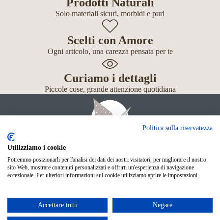
Prodotti Naturali
Solo materiali sicuri, morbidi e puri
Scelti con Amore
Ogni articolo, una carezza pensata per te
Curiamo i dettagli
Piccole cose, grande attenzione quotidiana
Politica sulla riservatezza
Utilizziamo i cookie
Potremmo posizionarli per l'analisi dei dati dei nostri visitatori, per migliorare il nostro
Giochi
sito Web, mostrare contenuti personalizzati e offrirti un'esperienza di navigazione
Neonato
eccezionale. Per ulteriori informazioni sui cookie utilizziamo aprire le impostazioni.
Accessori
Scuola
Shop Online
Accettare tutti
Negare
© Mille Gru di Sofia Calore. P.IVA 05033240283
Metodi di pagamento