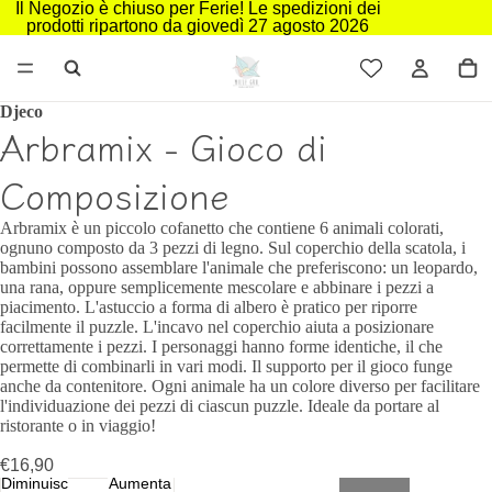
Il Negozio è chiuso per Ferie! Le spedizioni dei
prodotti ripartono da giovedì 27 agosto 2026
Djeco
Arbramix - Gioco di
Composizione
Arbramix è un piccolo cofanetto che contiene 6 animali colorati,
ognuno composto da 3 pezzi di legno. Sul coperchio della scatola, i
bambini possono assemblare l'animale che preferiscono: un leopardo,
una rana, oppure semplicemente mescolare e abbinare i pezzi a
piacimento. L'astuccio a forma di albero è pratico per riporre
facilmente il puzzle. L'incavo nel coperchio aiuta a posizionare
correttamente i pezzi. I personaggi hanno forme identiche, il che
permette di combinarli in vari modi. Il supporto per il gioco funge
anche da contenitore. Ogni animale ha un colore diverso per facilitare
l'individuazione dei pezzi di ciascun puzzle. Ideale da portare al
ristorante o in viaggio!
€16,90
Diminuisci
Aumenta