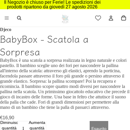
Il Negozio è chiuso per Ferie! Le spedizioni dei
prodotti ripartono da giovedì 27 agosto 2026
Djeco
BabyBox - Scatola a
Sorpresa
BabyBox è una scatola a sorpresa realizzata in legno naturale e colori
pastello. Il bambino sceglie uno dei fori per nascondere la pallina
all'interno della scatola: attraverso gli elastici, aprendo la porticina,
facendola passare attraverso il foro più grande o persino attraverso il
grande elastico. Sorpresa: la pallina scompare! Poi la recupera e
ricomincia. Il bambino scopre quattro modi diversi per nascondere la
pallina nella scatola. Un primissimo giocattolo educativo che precede il
gioco di incastro delle forme. Una base in feltro che attutisce il suono
della palla che cade. Fori di grandi dimensioni per permettere alla
mano di un bambino che tiene la palla di passarci attraverso.
€16,90
Diminuisci
Aumenta
quantità
quantità
Esaurito