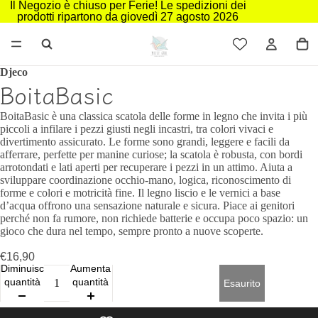
Il Negozio è chiuso per Ferie! Le spedizioni dei
prodotti ripartono da giovedì 27 agosto 2026
Djeco
BoitaBasic
BoitaBasic è una classica scatola delle forme in legno che invita i più
piccoli a infilare i pezzi giusti negli incastri, tra colori vivaci e
divertimento assicurato. Le forme sono grandi, leggere e facili da
afferrare, perfette per manine curiose; la scatola è robusta, con bordi
arrotondati e lati aperti per recuperare i pezzi in un attimo. Aiuta a
sviluppare coordinazione occhio‑mano, logica, riconoscimento di
forme e colori e motricità fine. Il legno liscio e le vernici a base
d’acqua offrono una sensazione naturale e sicura. Piace ai genitori
perché non fa rumore, non richiede batterie e occupa poco spazio: un
gioco che dura nel tempo, sempre pronto a nuove scoperte.
€16,90
Diminuisci
Aumenta
quantità
quantità
Esaurito