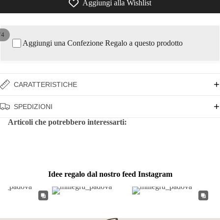
Aggiungi alla Wishlist
/
4
Aggiungi una Confezione Regalo a questo prodotto
CARATTERISTICHE
SPEDIZIONI
Articoli che potrebbero interessarti:
Idee regalo dal nostro feed Instagram