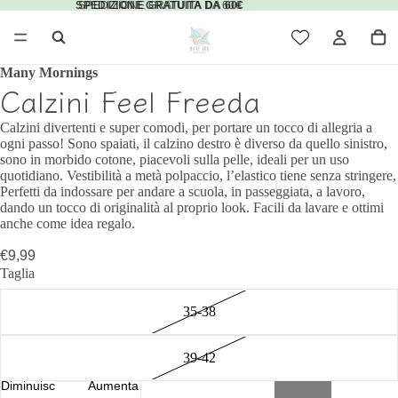
SPEDIZIONE GRATUITA DA 60€
SPEDIZIONE GRATUITA DA 60€
Many Mornings
Calzini Feel Freeda
Calzini divertenti e super comodi, per portare un tocco di allegria a
ogni passo! Sono spaiati, il calzino destro è diverso da quello sinistro,
sono in morbido cotone, piacevoli sulla pelle, ideali per un uso
quotidiano. Vestibilità a metà polpaccio, l’elastico tiene senza stringere,
Perfetti da indossare per andare a scuola, in passeggiata, a lavoro,
dando un tocco di originalità al proprio look. Facili da lavare e ottimi
anche come idea regalo.
€9,99
Taglia
35-38
ci
39-42
Diminuisci
Aumenta