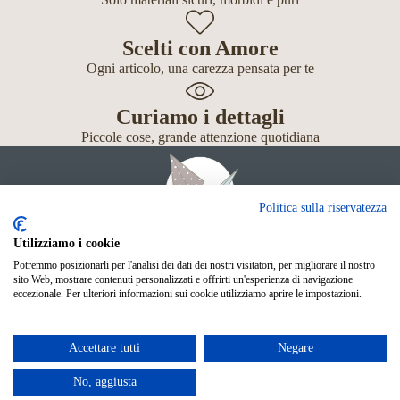
Scelti con Amore
Ogni articolo, una carezza pensata per te
Curiamo i dettagli
Piccole cose, grande attenzione quotidiana
Politica sulla riservatezza
Utilizziamo i cookie
Potremmo posizionarli per l'analisi dei dati dei nostri visitatori, per migliorare il nostro
Giochi
sito Web, mostrare contenuti personalizzati e offrirti un'esperienza di navigazione
Neonato
eccezionale. Per ulteriori informazioni sui cookie utilizziamo aprire le impostazioni.
Accessori
Scuola
Shop Online
Accettare tutti
Negare
© Mille Gru di Sofia Calore. P.IVA 05033240283
Metodi di pagamento
No, aggiusta