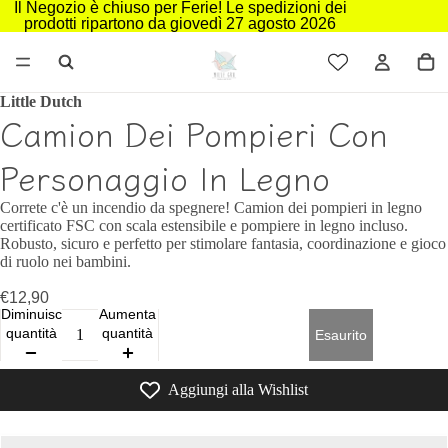
Il Negozio è chiuso per Ferie! Le spedizioni dei
prodotti ripartono da giovedì 27 agosto 2026
Little Dutch
Camion Dei Pompieri Con
Personaggio In Legno
Correte c'è un incendio da spegnere! Camion dei pompieri in legno
certificato FSC con scala estensibile e pompiere in legno incluso.
Robusto, sicuro e perfetto per stimolare fantasia, coordinazione e gioco
di ruolo nei bambini.
€12,90
Diminuisci
Aumenta
quantità
quantità
Esaurito
Aggiungi alla Wishlist