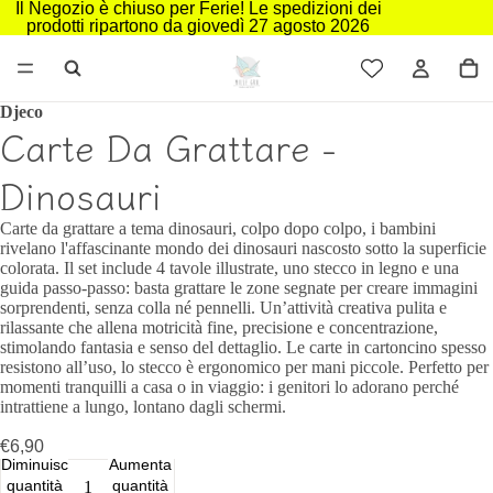
Il Negozio è chiuso per Ferie! Le spedizioni dei
prodotti ripartono da giovedì 27 agosto 2026
Djeco
Carte Da Grattare -
Dinosauri
Carte da grattare a tema dinosauri, colpo dopo colpo, i bambini
rivelano l'affascinante mondo dei dinosauri nascosto sotto la superficie
colorata. Il set include 4 tavole illustrate, uno stecco in legno e una
guida passo‑passo: basta grattare le zone segnate per creare immagini
sorprendenti, senza colla né pennelli. Un’attività creativa pulita e
rilassante che allena motricità fine, precisione e concentrazione,
stimolando fantasia e senso del dettaglio. Le carte in cartoncino spesso
resistono all’uso, lo stecco è ergonomico per mani piccole. Perfetto per
momenti tranquilli a casa o in viaggio: i genitori lo adorano perché
intrattiene a lungo, lontano dagli schermi.
€6,90
Diminuisci
Aumenta
quantità
quantità