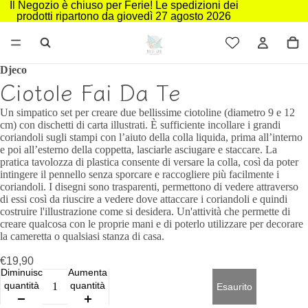
Il Negozio è chiuso per Ferie! Le spedizioni dei
prodotti ripartono da giovedì 27 agosto 2026
Djeco
Ciotole Fai Da Te
Un simpatico set per creare due bellissime ciotoline (diametro 9 e 12
cm) con dischetti di carta illustrati. È sufficiente incollare i grandi
coriandoli sugli stampi con l’aiuto della colla liquida, prima all’interno
e poi all’esterno della coppetta, lasciarle asciugare e staccare. La
pratica tavolozza di plastica consente di versare la colla, così da poter
intingere il pennello senza sporcare e raccogliere più facilmente i
coriandoli. I disegni sono trasparenti, permettono di vedere attraverso
di essi così da riuscire a vedere dove attaccare i coriandoli e quindi
costruire l'illustrazione come si desidera. Un'attività che permette di
creare qualcosa con le proprie mani e di poterlo utilizzare per decorare
la cameretta o qualsiasi stanza di casa.
€19,90
Diminuisci
Aumenta
quantità
quantità
Esaurito