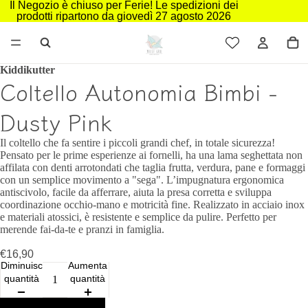
Il Negozio è chiuso per Ferie! Le spedizioni dei
prodotti ripartono da giovedì 27 agosto 2026
Kiddikutter
Coltello Autonomia Bimbi -
Dusty Pink
Il coltello che fa sentire i piccoli grandi chef, in totale sicurezza!
Pensato per le prime esperienze ai fornelli, ha una lama seghettata non
affilata con denti arrotondati che taglia frutta, verdura, pane e formaggi
con un semplice movimento a "sega". L’impugnatura ergonomica
antiscivolo, facile da afferrare, aiuta la presa corretta e sviluppa
coordinazione occhio‑mano e motricità fine. Realizzato in acciaio inox
e materiali atossici, è resistente e semplice da pulire. Perfetto per
merende fai‑da‑te e pranzi in famiglia.
€16,90
Diminuisci
Aumenta
quantità
quantità