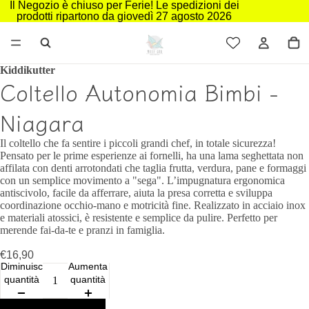
Il Negozio è chiuso per Ferie! Le spedizioni dei
prodotti ripartono da giovedì 27 agosto 2026
Kiddikutter
Coltello Autonomia Bimbi -
Niagara
Il coltello che fa sentire i piccoli grandi chef, in totale sicurezza!
Pensato per le prime esperienze ai fornelli, ha una lama seghettata non
affilata con denti arrotondati che taglia frutta, verdura, pane e formaggi
con un semplice movimento a "sega". L’impugnatura ergonomica
antiscivolo, facile da afferrare, aiuta la presa corretta e sviluppa
coordinazione occhio‑mano e motricità fine. Realizzato in acciaio inox
e materiali atossici, è resistente e semplice da pulire. Perfetto per
merende fai‑da‑te e pranzi in famiglia.
€16,90
Diminuisci
Aumenta
quantità
quantità