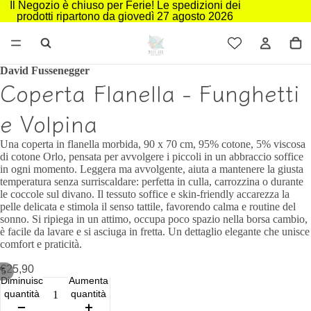
Il Negozio è chiuso per Ferie! Le spedizioni dei
prodotti ripartono da giovedì 27 agosto 2026
David Fussenegger
Coperta Flanella - Funghetti
e Volpina
Una coperta in flanella morbida, 90 x 70 cm, 95% cotone, 5% viscosa
di cotone Orlo, pensata per avvolgere i piccoli in un abbraccio soffice
in ogni momento. Leggera ma avvolgente, aiuta a mantenere la giusta
temperatura senza surriscaldare: perfetta in culla, carrozzina o durante
le coccole sul divano. Il tessuto soffice e skin-friendly accarezza la
pelle delicata e stimola il senso tattile, favorendo calma e routine del
sonno. Si ripiega in un attimo, occupa poco spazio nella borsa cambio,
è facile da lavare e si asciuga in fretta. Un dettaglio elegante che unisce
comfort e praticità.
€25,90
/
5
Diminuisci
Aumenta
quantità
quantità