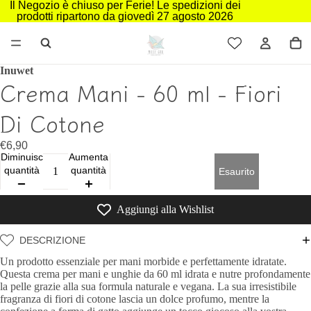
Il Negozio è chiuso per Ferie! Le spedizioni dei
prodotti ripartono da giovedì 27 agosto 2026
Inuwet
Crema Mani - 60 ml - Fiori
Di Cotone
€6,90
Diminuisci
Aumenta
quantità
quantità
Esaurito
Aggiungi alla Wishlist
DESCRIZIONE
Un prodotto essenziale per mani morbide e perfettamente idratate.
Questa crema per mani e unghie da 60 ml idrata e nutre profondamente
la pelle grazie alla sua formula naturale e vegana. La sua irresistibile
fragranza di fiori di cotone lascia un dolce profumo, mentre la