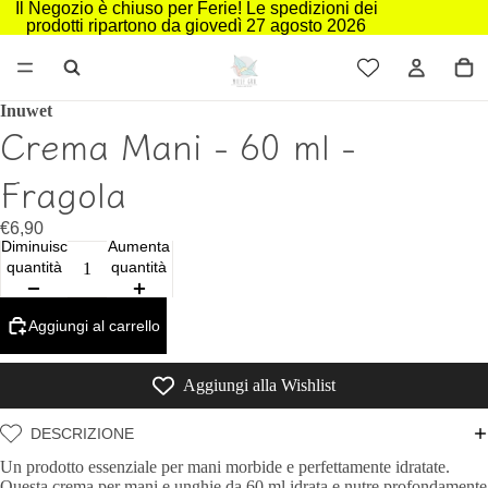
Il Negozio è chiuso per Ferie! Le spedizioni dei
prodotti ripartono da giovedì 27 agosto 2026
Inuwet
Crema Mani - 60 ml -
Fragola
€6,90
Diminuisci
Aumenta
quantità
quantità
Aggiungi al carrello
Aggiungi alla Wishlist
DESCRIZIONE
Un prodotto essenziale per mani morbide e perfettamente idratate.
Questa crema per mani e unghie da 60 ml idrata e nutre profondamente