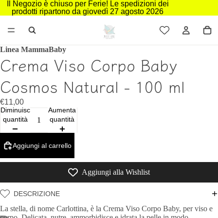
Il Negozio è chiuso per Ferie! Le spedizioni dei
prodotti ripartono da giovedì 27 agosto 2026
Linea MammaBaby
Crema Viso Corpo Baby
Cosmos Natural - 100 ml
€11,00
Diminuisci
Aumenta
quantità
quantità
Aggiungi al carrello
Aggiungi alla Wishlist
DESCRIZIONE
La stella, di nome Carlottina, è la Crema Viso Corpo Baby, per viso e
corpo. Delicata, nutre, ammorbidisce e idrata la pelle in modo