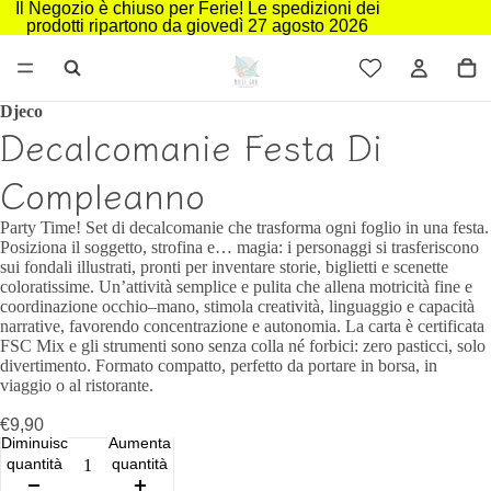
Il Negozio è chiuso per Ferie! Le spedizioni dei
prodotti ripartono da giovedì 27 agosto 2026
Djeco
Decalcomanie Festa Di
Compleanno
Party Time! Set di decalcomanie che trasforma ogni foglio in una festa.
Posiziona il soggetto, strofina e… magia: i personaggi si trasferiscono
sui fondali illustrati, pronti per inventare storie, biglietti e scenette
coloratissime. Un’attività semplice e pulita che allena motricità fine e
coordinazione occhio–mano, stimola creatività, linguaggio e capacità
narrative, favorendo concentrazione e autonomia. La carta è certificata
FSC Mix e gli strumenti sono senza colla né forbici: zero pasticci, solo
divertimento. Formato compatto, perfetto da portare in borsa, in
viaggio o al ristorante.
€9,90
Diminuisci
Aumenta
quantità
quantità