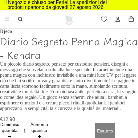
Il Negozio è chiuso per Ferie! Le spedizioni dei
prodotti ripartono da giovedì 27 agosto 2026
Djeco
Diario Segreto Penna Magica
- Kendra
Un piccolo diario segreto, pensato per custodire pensieri, disegni e
messaggi che si rivelano solo alla luce speciale. Il carnet include una
penna magica con inchiostro invisibile e una mini luce UV per leggere
ciò che hai scritto: privacy garantita e tanto divertimento! Le pagine in
carta liscia scorrono facilmente sotto la mano, stimolando scrittura,
creatività e motricità fine. Formato tascabile, perfetto a casa, in viaggio
o come idea regalo. Un gioco senza schermi che aiuta i bambini a
esprimere emozioni e a creare piccoli rituali quotidiani. I genitori
apprezzano la semplicità, la sicurezza e la qualità dei materiali.
€12,90
Diminuisci
Aumenta
quantità
quantità
Esaurito