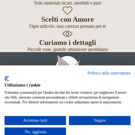
Solo materiali sicuri, morbidi e puri
Scelti con Amore
Ogni articolo, una carezza pensata per te
Curiamo i dettagli
Piccole cose, grande attenzione quotidiana
Politica sulla riservatezza
Utilizziamo i cookie
Potremmo posizionarli per l'analisi dei dati dei nostri visitatori, per migliorare il nostro
Giochi
sito Web, mostrare contenuti personalizzati e offrirti un'esperienza di navigazione
Neonato
eccezionale. Per ulteriori informazioni sui cookie utilizziamo aprire le impostazioni.
Accessori
Scuola
Shop Online
Accettare tutti
Negare
© Mille Gru di Sofia Calore. P.IVA 05033240283
Metodi di pagamento
No, aggiusta