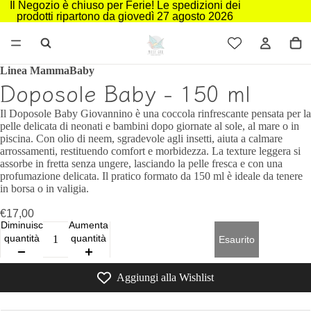
Il Negozio è chiuso per Ferie! Le spedizioni dei
prodotti ripartono da giovedì 27 agosto 2026
Linea MammaBaby
Doposole Baby - 150 ml
Il Doposole Baby Giovannino è una coccola rinfrescante pensata per la
pelle delicata di neonati e bambini dopo giornate al sole, al mare o in
piscina. Con olio di neem, sgradevole agli insetti, aiuta a calmare
arrossamenti, restituendo comfort e morbidezza. La texture leggera si
assorbe in fretta senza ungere, lasciando la pelle fresca e con una
profumazione delicata. Il pratico formato da 150 ml è ideale da tenere
in borsa o in valigia.
€17,00
Diminuisci
Aumenta
quantità
quantità
Esaurito
Aggiungi alla Wishlist