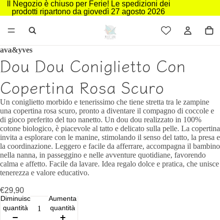
Il Negozio è chiuso per Ferie! Le spedizioni dei
prodotti ripartono da giovedì 27 agosto 2026
ava&yves
Dou Dou Coniglietto Con
Copertina Rosa Scuro
Un coniglietto morbido e tenerissimo che tiene stretta tra le zampine
una copertina rosa scuro, pronto a diventare il compagno di coccole e
di gioco preferito del tuo nanetto. Un dou dou realizzato in 100%
cotone biologico, è piacevole al tatto e delicato sulla pelle. La copertina
invita a esplorare con le manine, stimolando il senso del tatto, la presa e
la coordinazione. Leggero e facile da afferrare, accompagna il bambino
nella nanna, in passeggino e nelle avventure quotidiane, favorendo
calma e affetto. Facile da lavare. Idea regalo dolce e pratica, che unisce
tenerezza e valore educativo.
€29,90
Diminuisci
Aumenta
quantità
quantità