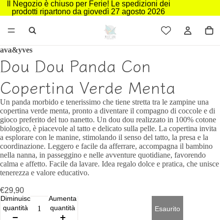
Il Negozio è chiuso per Ferie! Le spedizioni dei
prodotti ripartono da giovedì 27 agosto 2026
ava&yves
Dou Dou Panda Con
Copertina Verde Menta
Un panda morbido e tenerissimo che tiene stretta tra le zampine una
copertina verde menta, pronto a diventare il compagno di coccole e di
gioco preferito del tuo nanetto. Un dou dou realizzato in 100% cotone
biologico, è piacevole al tatto e delicato sulla pelle. La copertina invita
a esplorare con le manine, stimolando il senso del tatto, la presa e la
coordinazione. Leggero e facile da afferrare, accompagna il bambino
nella nanna, in passeggino e nelle avventure quotidiane, favorendo
calma e affetto. Facile da lavare. Idea regalo dolce e pratica, che unisce
tenerezza e valore educativo.
€29,90
Diminuisci
Aumenta
quantità
quantità
Esaurito