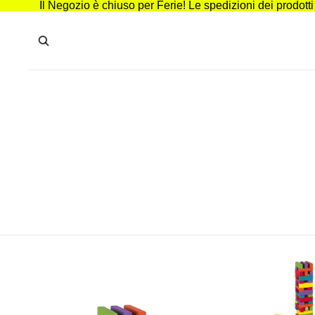
Il Negozio è chiuso per Ferie! Le spedizioni dei prodott