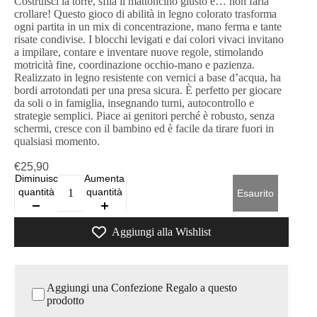
Costruisci la torre, sfila il mattoncino giusto e… non farla
crollare! Questo gioco di abilità in legno colorato trasforma
ogni partita in un mix di concentrazione, mano ferma e tante
risate condivise. I blocchi levigati e dai colori vivaci invitano
a impilare, contare e inventare nuove regole, stimolando
motricità fine, coordinazione occhio-mano e pazienza.
Realizzato in legno resistente con vernici a base d’acqua, ha
bordi arrotondati per una presa sicura. È perfetto per giocare
da soli o in famiglia, insegnando turni, autocontrollo e
strategie semplici. Piace ai genitori perché è robusto, senza
schermi, cresce con il bambino ed è facile da tirare fuori in
qualsiasi momento.
€25,90
Diminuisci
Aumenta
quantità
quantità
Esaurito
Aggiungi alla Wishlist
Aggiungi una Confezione Regalo a questo
prodotto