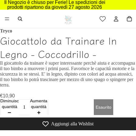
Il Negozio è chiuso per Ferie! Le spedizioni dei
prodotti ripartono da giovedì 27 agosto 2026
Tryco
Giocattolo da Trainare In
Legno - Coccodrillo -
Il giocattolo da trainare è super interessante perchè aiuta e accompagna
il tuo bimbo a muovere i primi passi. Favorisce le capacità motorie e la
sicurezza in se stessi. E' in legno, dipinto con colori ad acqua atossici,
il tuo bimbo lo potrà trascinare per mezzo di uno spago o spingere per
terra.
€10,90
Diminuisci
Aumenta
quantità
quantità
Esaurito
Aggiungi alla Wishlist