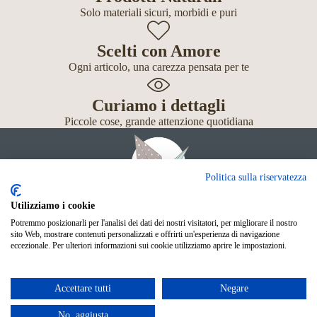
Solo materiali sicuri, morbidi e puri
Scelti con Amore
Ogni articolo, una carezza pensata per te
Curiamo i dettagli
Piccole cose, grande attenzione quotidiana
Politica sulla riservatezza
Utilizziamo i cookie
Potremmo posizionarli per l'analisi dei dati dei nostri visitatori, per migliorare il nostro
Giochi
sito Web, mostrare contenuti personalizzati e offrirti un'esperienza di navigazione
Neonato
eccezionale. Per ulteriori informazioni sui cookie utilizziamo aprire le impostazioni.
Accessori
Scuola
Shop Online
Accettare tutti
Negare
© Mille Gru di Sofia Calore. P.IVA 05033240283
Metodi di pagamento
No, aggiusta