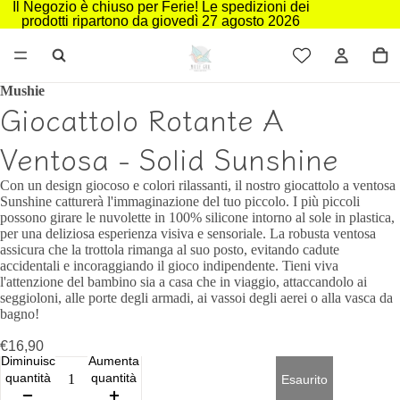
Il Negozio è chiuso per Ferie! Le spedizioni dei
prodotti ripartono da giovedì 27 agosto 2026
Mushie
Giocattolo Rotante A
Ventosa - Solid Sunshine
Con un design giocoso e colori rilassanti, il nostro giocattolo a ventosa
Sunshine catturerà l'immaginazione del tuo piccolo. I più piccoli
possono girare le nuvolette in 100% silicone intorno al sole in plastica,
per una deliziosa esperienza visiva e sensoriale. La robusta ventosa
assicura che la trottola rimanga al suo posto, evitando cadute
accidentali e incoraggiando il gioco indipendente. Tieni viva
l'attenzione del bambino sia a casa che in viaggio, attaccandolo ai
seggioloni, alle porte degli armadi, ai vassoi degli aerei o alla vasca da
bagno!
€16,90
Diminuisci
Aumenta
quantità
quantità
Esaurito