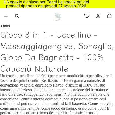
Il Negozio è chiuso per Ferie! Le spedizioni dei
prodotti ripartono da giovedì 27 agosto 2026
Tikiri
Gioco 3 in 1 - Uccellino -
Massaggiagengive, Sonaglio,
Gioco Da Bagnetto - 100%
Caucciù Naturale
Un coccolo uccellino, perfetto per essere mordicchiato per alleviare il
fastidio dei primi dentini. Realizzato in 100% gomma naturale, di
derivazione vegetale, dall'albero Hevea, è sicuro al 100%! Al suo
interno un delizioso sonaglio per attirare l'attenzione del bambino e
farlo divertire, sviluppando i suoi sensi. Non ha buchi o valvole che
consentono l'entrata interna dell'acqua, non si possono creare così
muffe e lo si può usare anche quando si fa il bagnetto. Come sonaglio,
come massaggiagengive, come gioco da bagno, usalo come vuoi! E'
perfetto per raccontare e immedesimarsi in fantastiche storie!