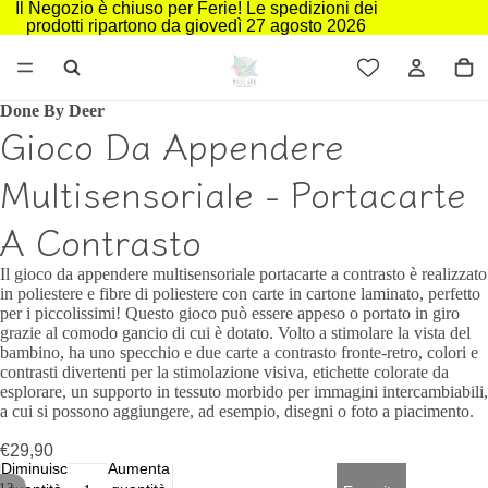
Il Negozio è chiuso per Ferie! Le spedizioni dei
prodotti ripartono da giovedì 27 agosto 2026
Done By Deer
Gioco Da Appendere
Multisensoriale - Portacarte
A Contrasto
Il gioco da appendere multisensoriale portacarte a contrasto è realizzato
in poliestere e fibre di poliestere con carte in cartone laminato, perfetto
Riproduci
per i piccolissimi! Questo gioco può essere appeso o portato in giro
video
grazie al comodo gancio di cui è dotato. Volto a stimolare la vista del
bambino, ha uno specchio e due carte a contrasto fronte-retro, colori e
contrasti divertenti per la stimolazione visiva, etichette colorate da
esplorare, un supporto in tessuto morbido per immagini intercambiabili,
a cui si possono aggiungere, ad esempio, disegni o foto a piacimento.
€29,90
Diminuisci
Aumenta
12