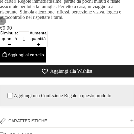
le carte!! Regole immediatissime, partite da pochi minuti e risate
assicurate per tutta la famiglia. Perfetto a casa, in viaggio o al
ristorante. Stimola attenzione, riflessi, percezione visiva, logica e
autocontrollo nel rispettare i turni.
/
4
€9,90
Diminuisci
Aumenta
quantità
quantità
Aggiungi al carrello
Aggiungi alla Wishlist
Aggiungi una Confezione Regalo a questo prodotto
CARATTERISTICHE