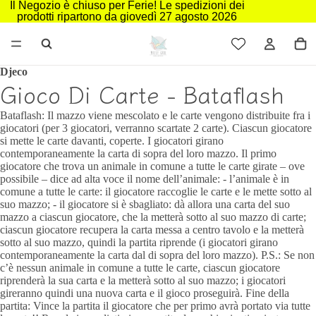
Il Negozio è chiuso per Ferie! Le spedizioni dei
prodotti ripartono da giovedì 27 agosto 2026
Djeco
Gioco Di Carte - Bataflash
Bataflash: Il mazzo viene mescolato e le carte vengono distribuite fra i
giocatori (per 3 giocatori, verranno scartate 2 carte). Ciascun giocatore
si mette le carte davanti, coperte. I giocatori girano
contemporaneamente la carta di sopra del loro mazzo. Il primo
giocatore che trova un animale in comune a tutte le carte girate – ove
possibile – dice ad alta voce il nome dell’animale: - l’animale è in
comune a tutte le carte: il giocatore raccoglie le carte e le mette sotto al
suo mazzo; - il giocatore si è sbagliato: dà allora una carta del suo
mazzo a ciascun giocatore, che la metterà sotto al suo mazzo di carte;
ciascun giocatore recupera la carta messa a centro tavolo e la metterà
sotto al suo mazzo, quindi la partita riprende (i giocatori girano
contemporaneamente la carta dal di sopra del loro mazzo). P.S.: Se non
c’è nessun animale in comune a tutte le carte, ciascun giocatore
riprenderà la sua carta e la metterà sotto al suo mazzo; i giocatori
gireranno quindi una nuova carta e il gioco proseguirà. Fine della
partita: Vince la partita il giocatore che per primo avrà portato via tutte