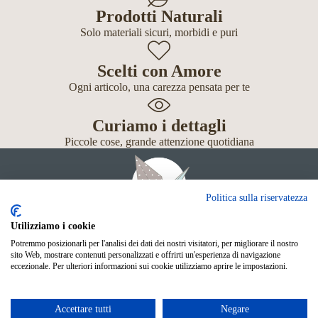
Prodotti Naturali
Solo materiali sicuri, morbidi e puri
Scelti con Amore
Ogni articolo, una carezza pensata per te
Curiamo i dettagli
Piccole cose, grande attenzione quotidiana
Politica sulla riservatezza
Utilizziamo i cookie
Potremmo posizionarli per l'analisi dei dati dei nostri visitatori, per migliorare il nostro
Giochi
sito Web, mostrare contenuti personalizzati e offrirti un'esperienza di navigazione
Neonato
eccezionale. Per ulteriori informazioni sui cookie utilizziamo aprire le impostazioni.
Accessori
Scuola
Shop Online
Accettare tutti
Negare
© Mille Gru di Sofia Calore. P.IVA 05033240283