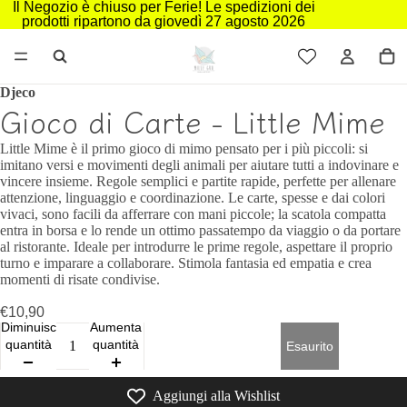
Il Negozio è chiuso per Ferie! Le spedizioni dei
prodotti ripartono da giovedì 27 agosto 2026
Djeco
Gioco di Carte - Little Mime
Little Mime è il primo gioco di mimo pensato per i più piccoli: si
imitano versi e movimenti degli animali per aiutare tutti a indovinare e
vincere insieme. Regole semplici e partite rapide, perfette per allenare
attenzione, linguaggio e coordinazione. Le carte, spesse e dai colori
vivaci, sono facili da afferrare con mani piccole; la scatola compatta
entra in borsa e lo rende un ottimo passatempo da viaggio o da portare
al ristorante. Ideale per introdurre le prime regole, aspettare il proprio
turno e imparare a collaborare. Stimola fantasia ed empatia e crea
momenti di risate condivise.
€10,90
Diminuisci
Aumenta
quantità
quantità
Esaurito
Aggiungi alla Wishlist