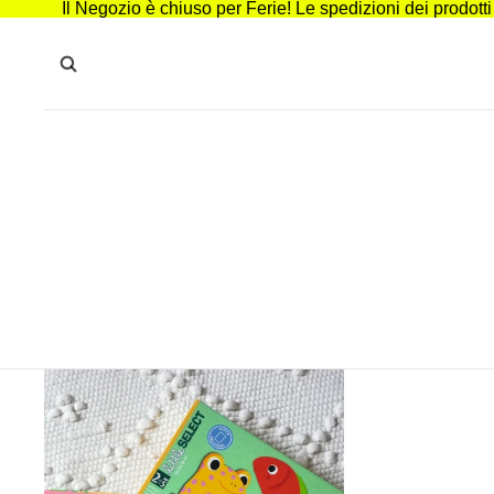
Il Negozio è chiuso per Ferie! Le spedizioni dei prodott