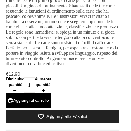
Little Select è un primo gioco di carte pensato per i più
piccoli. Un gioco di ordinamento. Sbarazzati delle tue carte
seguendo le istruzioni di ordinamento sulla carta che hai
pescato: colore/animale. Le illustrazioni vivaci invitano i
bambini a osservare, riconoscere e scegliere rapidamente le
carte giuste, allenando attenzione, classificazione e prontezza.
Le regole sono immediate: si spiega in un minuto e si gioca
subito, con partite brevi che tengono alta la concentrazione
senza stancarli. Le carte sono resistenti e facili da afferrare.
Perfetto per la sera in famiglia, per aspettare al ristorante o da
portare in viaggio. Aiuta a sviluppare linguaggio, rispetto dei
turni e auto-controllo. Ai genitori piace perché unisce
divertimento e valore educativo.
€12,90
Diminuisci
Aumenta
quantità
quantità
Aggiungi al carrello
Aggiungi alla Wishlist