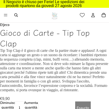
Il Negozio è chiuso per Ferie! Le spedizioni dei
prodotti ripartono da giovedì 27 agosto 2026
Djeco
Gioco di Carte - Tip Top
Clap
Tip Top Clap è il gioco di carte che fa partire risate e applausi! A ogni
carta si aggiunge un gesto o un suono da ricordare: i bambini ripetono
la sequenza completa (clap, mimi, buffi versi…) allenando memoria,
attenzione e coordinazione. Non si deve solo mimare la figura presente
sulla carta ma tenere a mente anche quello che hanno fatto gli altri
giocatori perché l'ultimo ripete tutti gli altri! Chi dimentica prende una
carta penalità e alla fine vince naturalmente chi ne ha meno! Perfetto
per momenti in famiglia o con gli amici. Sviluppa l'ascolto,
l'autocontrollo, favorisce l’espressione corporea e la socialità. Formato
compatto, si porta ovunque in viaggio, al ristorante.
€9,90
Diminuisci
Aumenta
quantità
quantità
Esaurito