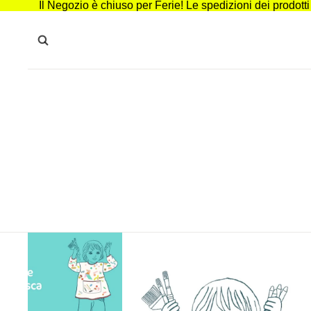
Il Negozio è chiuso per Ferie! Le spedizioni dei prodott