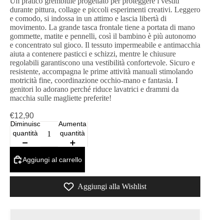
Un pratico grembiule progettato per proteggere i vestiti
durante pittura, collage e piccoli esperimenti creativi. Leggero
e comodo, si indossa in un attimo e lascia libertà di
movimento. La grande tasca frontale tiene a portata di mano
gommette, matite e pennelli, così il bambino è più autonomo
e concentrato sul gioco. Il tessuto impermeabile e antimacchia
aiuta a contenere pasticci e schizzi, mentre le chiusure
regolabili garantiscono una vestibilità confortevole. Sicuro e
resistente, accompagna le prime attività manuali stimolando
motricità fine, coordinazione occhio-mano e fantasia. I
genitori lo adorano perché riduce lavatrici e drammi da
macchia sulle magliette preferite!
€12,90
Diminuisci
Aumenta
quantità
quantità
Aggiungi al carrello
Aggiungi alla Wishlist